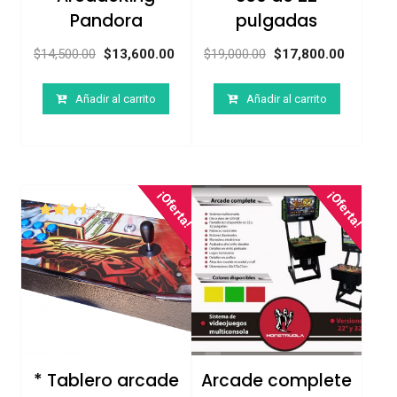
Pandora
pulgadas
$
14,500.00
$
13,600.00
$
19,000.00
$
17,800.00
Añadir al carrito
Añadir al carrito
¡Oferta!
¡Oferta!
Valorado
en
3.50
de 5
* Tablero arcade
Arcade complete