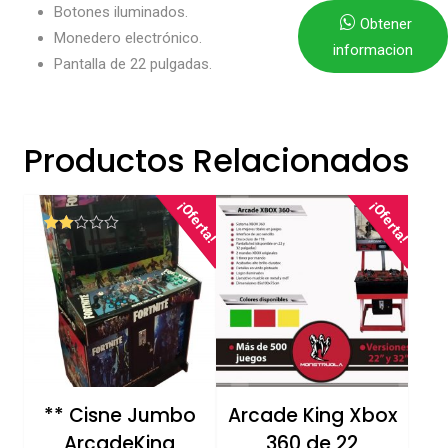
Botones iluminados.
Obtener
Monedero electrónico.
informacion
Pantalla de 22 pulgadas.
Productos Relacionados
¡Oferta!
¡Oferta!
Valor
ado
en
2.00
de 5
** Cisne Jumbo
Arcade King Xbox
ArcadeKing
360 de 22